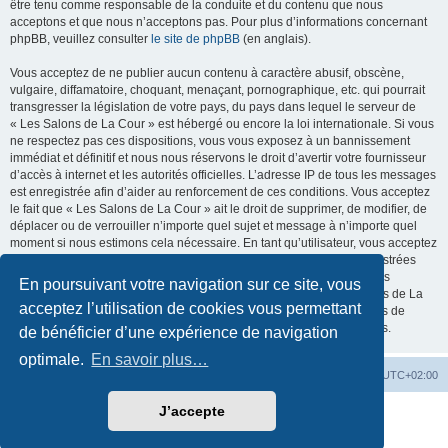
être tenu comme responsable de la conduite et du contenu que nous
acceptons et que nous n’acceptons pas. Pour plus d’informations concernant
phpBB, veuillez consulter
le site de phpBB
(en anglais).
Vous acceptez de ne publier aucun contenu à caractère abusif, obscène,
vulgaire, diffamatoire, choquant, menaçant, pornographique, etc. qui pourrait
transgresser la législation de votre pays, du pays dans lequel le serveur de
« Les Salons de La Cour » est hébergé ou encore la loi internationale. Si vous
ne respectez pas ces dispositions, vous vous exposez à un bannissement
immédiat et définitif et nous nous réservons le droit d’avertir votre fournisseur
d’accès à internet et les autorités officielles. L’adresse IP de tous les messages
est enregistrée afin d’aider au renforcement de ces conditions. Vous acceptez
le fait que « Les Salons de La Cour » ait le droit de supprimer, de modifier, de
déplacer ou de verrouiller n’importe quel sujet et message à n’importe quel
moment si nous estimons cela nécessaire. En tant qu’utilisateur, vous acceptez
que toutes les informations que vous avez renseignées soient enregistrées
dans notre base de données. Bien que ces informations ne seront pas
En poursuivant votre navigation sur ce site, vous
diffusées à une tierce partie sans votre consentement, ni « Les Salons de La
acceptez l’utilisation de cookies vous permettant
Cour », ni phpBB, ne pourront être tenus comme responsables en cas de
tentative de piratage informatique visant à compromettre vos données.
de bénéficier d’une expérience de navigation
optimale.
En savoir plus…
La Cour d’Obéron
Accueil du forum
Fuseau horaire sur
UTC+02:00
J’accepte
Développé par
phpBB
® Forum Software © phpBB Limited
Traduction française officielle
©
Qiaeru
Confidentialité
|
Conditions