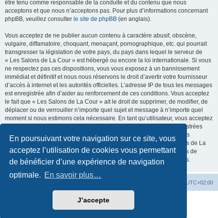
être tenu comme responsable de la conduite et du contenu que nous
acceptons et que nous n’acceptons pas. Pour plus d’informations concernant
phpBB, veuillez consulter
le site de phpBB
(en anglais).
Vous acceptez de ne publier aucun contenu à caractère abusif, obscène,
vulgaire, diffamatoire, choquant, menaçant, pornographique, etc. qui pourrait
transgresser la législation de votre pays, du pays dans lequel le serveur de
« Les Salons de La Cour » est hébergé ou encore la loi internationale. Si vous
ne respectez pas ces dispositions, vous vous exposez à un bannissement
immédiat et définitif et nous nous réservons le droit d’avertir votre fournisseur
d’accès à internet et les autorités officielles. L’adresse IP de tous les messages
est enregistrée afin d’aider au renforcement de ces conditions. Vous acceptez
le fait que « Les Salons de La Cour » ait le droit de supprimer, de modifier, de
déplacer ou de verrouiller n’importe quel sujet et message à n’importe quel
moment si nous estimons cela nécessaire. En tant qu’utilisateur, vous acceptez
que toutes les informations que vous avez renseignées soient enregistrées
dans notre base de données. Bien que ces informations ne seront pas
En poursuivant votre navigation sur ce site, vous
diffusées à une tierce partie sans votre consentement, ni « Les Salons de La
acceptez l’utilisation de cookies vous permettant
Cour », ni phpBB, ne pourront être tenus comme responsables en cas de
tentative de piratage informatique visant à compromettre vos données.
de bénéficier d’une expérience de navigation
optimale.
En savoir plus…
La Cour d’Obéron
Accueil du forum
Fuseau horaire sur
UTC+02:00
J’accepte
Développé par
phpBB
® Forum Software © phpBB Limited
Traduction française officielle
©
Qiaeru
Confidentialité
|
Conditions