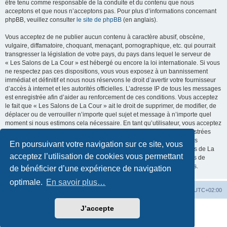
être tenu comme responsable de la conduite et du contenu que nous
acceptons et que nous n’acceptons pas. Pour plus d’informations concernant
phpBB, veuillez consulter
le site de phpBB
(en anglais).
Vous acceptez de ne publier aucun contenu à caractère abusif, obscène,
vulgaire, diffamatoire, choquant, menaçant, pornographique, etc. qui pourrait
transgresser la législation de votre pays, du pays dans lequel le serveur de
« Les Salons de La Cour » est hébergé ou encore la loi internationale. Si vous
ne respectez pas ces dispositions, vous vous exposez à un bannissement
immédiat et définitif et nous nous réservons le droit d’avertir votre fournisseur
d’accès à internet et les autorités officielles. L’adresse IP de tous les messages
est enregistrée afin d’aider au renforcement de ces conditions. Vous acceptez
le fait que « Les Salons de La Cour » ait le droit de supprimer, de modifier, de
déplacer ou de verrouiller n’importe quel sujet et message à n’importe quel
moment si nous estimons cela nécessaire. En tant qu’utilisateur, vous acceptez
que toutes les informations que vous avez renseignées soient enregistrées
dans notre base de données. Bien que ces informations ne seront pas
En poursuivant votre navigation sur ce site, vous
diffusées à une tierce partie sans votre consentement, ni « Les Salons de La
acceptez l’utilisation de cookies vous permettant
Cour », ni phpBB, ne pourront être tenus comme responsables en cas de
tentative de piratage informatique visant à compromettre vos données.
de bénéficier d’une expérience de navigation
optimale.
En savoir plus…
La Cour d’Obéron
Accueil du forum
Fuseau horaire sur
UTC+02:00
J’accepte
Développé par
phpBB
® Forum Software © phpBB Limited
Traduction française officielle
©
Qiaeru
Confidentialité
|
Conditions