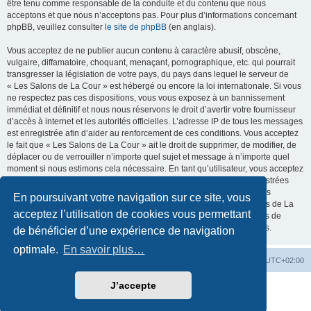
être tenu comme responsable de la conduite et du contenu que nous
acceptons et que nous n’acceptons pas. Pour plus d’informations concernant
phpBB, veuillez consulter
le site de phpBB
(en anglais).
Vous acceptez de ne publier aucun contenu à caractère abusif, obscène,
vulgaire, diffamatoire, choquant, menaçant, pornographique, etc. qui pourrait
transgresser la législation de votre pays, du pays dans lequel le serveur de
« Les Salons de La Cour » est hébergé ou encore la loi internationale. Si vous
ne respectez pas ces dispositions, vous vous exposez à un bannissement
immédiat et définitif et nous nous réservons le droit d’avertir votre fournisseur
d’accès à internet et les autorités officielles. L’adresse IP de tous les messages
est enregistrée afin d’aider au renforcement de ces conditions. Vous acceptez
le fait que « Les Salons de La Cour » ait le droit de supprimer, de modifier, de
déplacer ou de verrouiller n’importe quel sujet et message à n’importe quel
moment si nous estimons cela nécessaire. En tant qu’utilisateur, vous acceptez
que toutes les informations que vous avez renseignées soient enregistrées
dans notre base de données. Bien que ces informations ne seront pas
En poursuivant votre navigation sur ce site, vous
diffusées à une tierce partie sans votre consentement, ni « Les Salons de La
acceptez l’utilisation de cookies vous permettant
Cour », ni phpBB, ne pourront être tenus comme responsables en cas de
tentative de piratage informatique visant à compromettre vos données.
de bénéficier d’une expérience de navigation
optimale.
En savoir plus…
La Cour d’Obéron
Accueil du forum
Fuseau horaire sur
UTC+02:00
J’accepte
Développé par
phpBB
® Forum Software © phpBB Limited
Traduction française officielle
©
Qiaeru
Confidentialité
|
Conditions