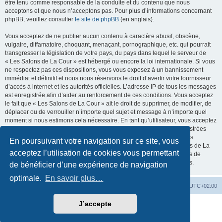
être tenu comme responsable de la conduite et du contenu que nous
acceptons et que nous n’acceptons pas. Pour plus d’informations concernant
phpBB, veuillez consulter
le site de phpBB
(en anglais).
Vous acceptez de ne publier aucun contenu à caractère abusif, obscène,
vulgaire, diffamatoire, choquant, menaçant, pornographique, etc. qui pourrait
transgresser la législation de votre pays, du pays dans lequel le serveur de
« Les Salons de La Cour » est hébergé ou encore la loi internationale. Si vous
ne respectez pas ces dispositions, vous vous exposez à un bannissement
immédiat et définitif et nous nous réservons le droit d’avertir votre fournisseur
d’accès à internet et les autorités officielles. L’adresse IP de tous les messages
est enregistrée afin d’aider au renforcement de ces conditions. Vous acceptez
le fait que « Les Salons de La Cour » ait le droit de supprimer, de modifier, de
déplacer ou de verrouiller n’importe quel sujet et message à n’importe quel
moment si nous estimons cela nécessaire. En tant qu’utilisateur, vous acceptez
que toutes les informations que vous avez renseignées soient enregistrées
dans notre base de données. Bien que ces informations ne seront pas
En poursuivant votre navigation sur ce site, vous
diffusées à une tierce partie sans votre consentement, ni « Les Salons de La
acceptez l’utilisation de cookies vous permettant
Cour », ni phpBB, ne pourront être tenus comme responsables en cas de
tentative de piratage informatique visant à compromettre vos données.
de bénéficier d’une expérience de navigation
optimale.
En savoir plus…
La Cour d’Obéron
Accueil du forum
Fuseau horaire sur
UTC+02:00
J’accepte
Développé par
phpBB
® Forum Software © phpBB Limited
Traduction française officielle
©
Qiaeru
Confidentialité
|
Conditions