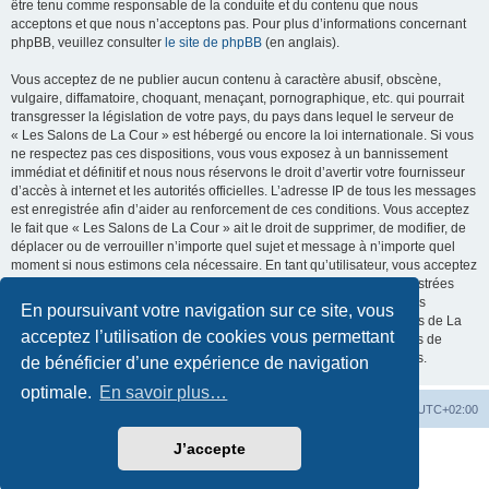
être tenu comme responsable de la conduite et du contenu que nous
acceptons et que nous n’acceptons pas. Pour plus d’informations concernant
phpBB, veuillez consulter
le site de phpBB
(en anglais).
Vous acceptez de ne publier aucun contenu à caractère abusif, obscène,
vulgaire, diffamatoire, choquant, menaçant, pornographique, etc. qui pourrait
transgresser la législation de votre pays, du pays dans lequel le serveur de
« Les Salons de La Cour » est hébergé ou encore la loi internationale. Si vous
ne respectez pas ces dispositions, vous vous exposez à un bannissement
immédiat et définitif et nous nous réservons le droit d’avertir votre fournisseur
d’accès à internet et les autorités officielles. L’adresse IP de tous les messages
est enregistrée afin d’aider au renforcement de ces conditions. Vous acceptez
le fait que « Les Salons de La Cour » ait le droit de supprimer, de modifier, de
déplacer ou de verrouiller n’importe quel sujet et message à n’importe quel
moment si nous estimons cela nécessaire. En tant qu’utilisateur, vous acceptez
que toutes les informations que vous avez renseignées soient enregistrées
dans notre base de données. Bien que ces informations ne seront pas
En poursuivant votre navigation sur ce site, vous
diffusées à une tierce partie sans votre consentement, ni « Les Salons de La
acceptez l’utilisation de cookies vous permettant
Cour », ni phpBB, ne pourront être tenus comme responsables en cas de
tentative de piratage informatique visant à compromettre vos données.
de bénéficier d’une expérience de navigation
optimale.
En savoir plus…
La Cour d’Obéron
Accueil du forum
Fuseau horaire sur
UTC+02:00
J’accepte
Développé par
phpBB
® Forum Software © phpBB Limited
Traduction française officielle
©
Qiaeru
Confidentialité
|
Conditions