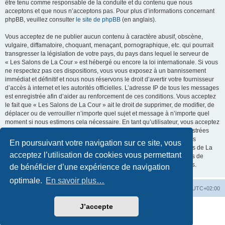
être tenu comme responsable de la conduite et du contenu que nous
acceptons et que nous n’acceptons pas. Pour plus d’informations concernant
phpBB, veuillez consulter
le site de phpBB
(en anglais).
Vous acceptez de ne publier aucun contenu à caractère abusif, obscène,
vulgaire, diffamatoire, choquant, menaçant, pornographique, etc. qui pourrait
transgresser la législation de votre pays, du pays dans lequel le serveur de
« Les Salons de La Cour » est hébergé ou encore la loi internationale. Si vous
ne respectez pas ces dispositions, vous vous exposez à un bannissement
immédiat et définitif et nous nous réservons le droit d’avertir votre fournisseur
d’accès à internet et les autorités officielles. L’adresse IP de tous les messages
est enregistrée afin d’aider au renforcement de ces conditions. Vous acceptez
le fait que « Les Salons de La Cour » ait le droit de supprimer, de modifier, de
déplacer ou de verrouiller n’importe quel sujet et message à n’importe quel
moment si nous estimons cela nécessaire. En tant qu’utilisateur, vous acceptez
que toutes les informations que vous avez renseignées soient enregistrées
dans notre base de données. Bien que ces informations ne seront pas
En poursuivant votre navigation sur ce site, vous
diffusées à une tierce partie sans votre consentement, ni « Les Salons de La
acceptez l’utilisation de cookies vous permettant
Cour », ni phpBB, ne pourront être tenus comme responsables en cas de
tentative de piratage informatique visant à compromettre vos données.
de bénéficier d’une expérience de navigation
optimale.
En savoir plus…
La Cour d’Obéron
Accueil du forum
Fuseau horaire sur
UTC+02:00
J’accepte
Développé par
phpBB
® Forum Software © phpBB Limited
Traduction française officielle
©
Qiaeru
Confidentialité
|
Conditions