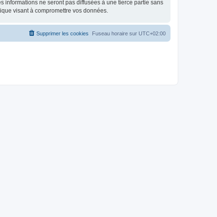
 informations ne seront pas diffusées à une tierce partie sans
tique visant à compromettre vos données.
Supprimer les cookies
Fuseau horaire sur
UTC+02:00