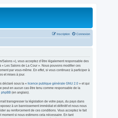
Inscription
Connexion
com/Salons »), vous acceptez d’être légalement responsable des
er à « Les Salons de La Cour ». Nous pouvons modifier ces
ement par vous-même. En effet, si vous continuez à participer à
s et mises à jour.
ns déclaré sous la «
licence publique générale GNU 2.0
» et qui
ed ne peut en aucun cas être tenu comme responsable de la
de phpBB
(en anglais).
ait transgresser la législation de votre pays, du pays dans
 exposez à un bannissement immédiat et définitif et nous nous
d’aider au renforcement de ces conditions. Vous acceptez le fait
uel moment si nous estimons cela nécessaire. En tant