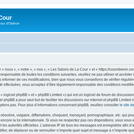
Cour
Cour d’Obéron
 « nous », « notre », « nos », « Les Salons de La Cour » et « https://couroberon.
 responsable de toutes les conditions suivantes, veuillez ne pas utiliser et accéd
informer de ces modifications, bien que nous vous conseillons de vérifier régulièr
é effectuées, vous acceptez d’être légalement responsable des conditions modifiée
 logiciel phpBB » et « phpBB Limited ») qui est un logiciel de forum de discussio
iel phpBB a pour seul but de faciliter les discussions sur internet et phpBB Limit
ptons pas. Pour plus d’informations concernant phpBB, veuillez consulter
le site 
obscène, vulgaire, diffamatoire, choquant, menaçant, pornographique, etc. qui pourr
encore la loi internationale. Si vous ne respectez pas ces dispositions, vous vous
 et les autorités officielles. L’adresse IP de tous les messages est enregistrée afin 
ifier, de déplacer ou de verrouiller n’importe quel sujet et message à n’importe q