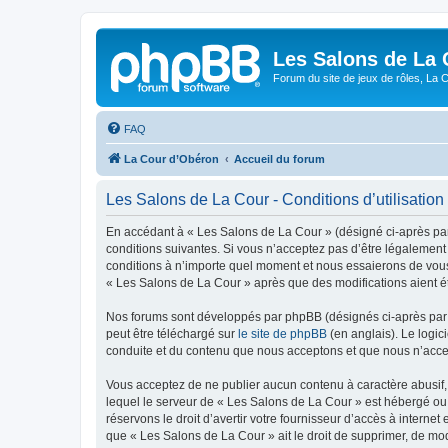
Les Salons de La 
Forum du site de jeux de rôles, La 
FAQ
La Cour d’Obéron
Accueil du forum
Les Salons de La Cour - Conditions d’utilisation
En accédant à « Les Salons de La Cour » (désigné ci-après par
conditions suivantes. Si vous n’acceptez pas d’être légalement
conditions à n’importe quel moment et nous essaierons de vous 
« Les Salons de La Cour » après que des modifications aient ét
Nos forums sont développés par phpBB (désignés ci-après par «
peut être téléchargé sur
le site de phpBB
(en anglais). Le logic
conduite et du contenu que nous acceptons et que nous n’acce
Vous acceptez de ne publier aucun contenu à caractère abusif, 
lequel le serveur de « Les Salons de La Cour » est hébergé ou 
réservons le droit d’avertir votre fournisseur d’accès à internet
que « Les Salons de La Cour » ait le droit de supprimer, de mod