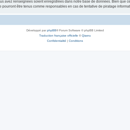
vous avez renseignées soient enregistrées dans notre base de données. Bien que ces
e pourront être tenus comme responsables en cas de tentative de piratage informa
Développé par
phpBB
® Forum Software © phpBB Limited
Traduction française officielle
©
Qiaeru
Confidentialité
|
Conditions