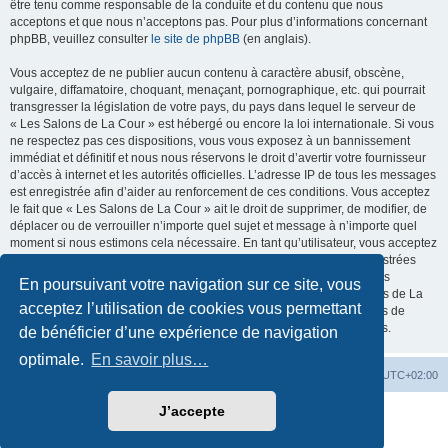
être tenu comme responsable de la conduite et du contenu que nous
acceptons et que nous n’acceptons pas. Pour plus d’informations concernant
phpBB, veuillez consulter
le site de phpBB
(en anglais).
Vous acceptez de ne publier aucun contenu à caractère abusif, obscène,
vulgaire, diffamatoire, choquant, menaçant, pornographique, etc. qui pourrait
transgresser la législation de votre pays, du pays dans lequel le serveur de
« Les Salons de La Cour » est hébergé ou encore la loi internationale. Si vous
ne respectez pas ces dispositions, vous vous exposez à un bannissement
immédiat et définitif et nous nous réservons le droit d’avertir votre fournisseur
d’accès à internet et les autorités officielles. L’adresse IP de tous les messages
est enregistrée afin d’aider au renforcement de ces conditions. Vous acceptez
le fait que « Les Salons de La Cour » ait le droit de supprimer, de modifier, de
déplacer ou de verrouiller n’importe quel sujet et message à n’importe quel
moment si nous estimons cela nécessaire. En tant qu’utilisateur, vous acceptez
que toutes les informations que vous avez renseignées soient enregistrées
dans notre base de données. Bien que ces informations ne seront pas
En poursuivant votre navigation sur ce site, vous
diffusées à une tierce partie sans votre consentement, ni « Les Salons de La
acceptez l’utilisation de cookies vous permettant
Cour », ni phpBB, ne pourront être tenus comme responsables en cas de
tentative de piratage informatique visant à compromettre vos données.
de bénéficier d’une expérience de navigation
optimale.
En savoir plus…
La Cour d’Obéron
Accueil du forum
Fuseau horaire sur
UTC+02:00
J’accepte
Développé par
phpBB
® Forum Software © phpBB Limited
Traduction française officielle
©
Qiaeru
Confidentialité
|
Conditions