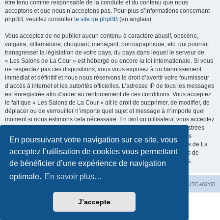
être tenu comme responsable de la conduite et du contenu que nous
acceptons et que nous n’acceptons pas. Pour plus d’informations concernant
phpBB, veuillez consulter
le site de phpBB
(en anglais).
Vous acceptez de ne publier aucun contenu à caractère abusif, obscène,
vulgaire, diffamatoire, choquant, menaçant, pornographique, etc. qui pourrait
transgresser la législation de votre pays, du pays dans lequel le serveur de
« Les Salons de La Cour » est hébergé ou encore la loi internationale. Si vous
ne respectez pas ces dispositions, vous vous exposez à un bannissement
immédiat et définitif et nous nous réservons le droit d’avertir votre fournisseur
d’accès à internet et les autorités officielles. L’adresse IP de tous les messages
est enregistrée afin d’aider au renforcement de ces conditions. Vous acceptez
le fait que « Les Salons de La Cour » ait le droit de supprimer, de modifier, de
déplacer ou de verrouiller n’importe quel sujet et message à n’importe quel
moment si nous estimons cela nécessaire. En tant qu’utilisateur, vous acceptez
que toutes les informations que vous avez renseignées soient enregistrées
dans notre base de données. Bien que ces informations ne seront pas
En poursuivant votre navigation sur ce site, vous
diffusées à une tierce partie sans votre consentement, ni « Les Salons de La
acceptez l’utilisation de cookies vous permettant
Cour », ni phpBB, ne pourront être tenus comme responsables en cas de
tentative de piratage informatique visant à compromettre vos données.
de bénéficier d’une expérience de navigation
optimale.
En savoir plus…
La Cour d’Obéron
Accueil du forum
Fuseau horaire sur
UTC+02:00
J’accepte
Développé par
phpBB
® Forum Software © phpBB Limited
Traduction française officielle
©
Qiaeru
Confidentialité
|
Conditions