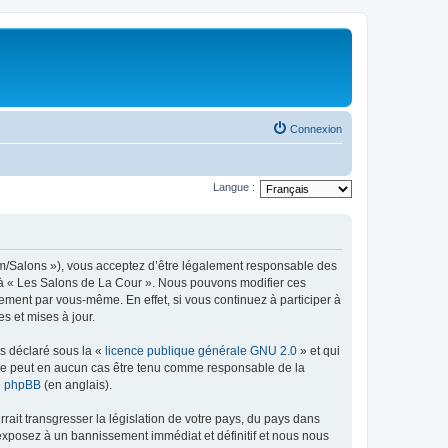
Connexion
Langue :
com/Salons »), vous acceptez d’être légalement responsable des
er à « Les Salons de La Cour ». Nous pouvons modifier ces
ement par vous-même. En effet, si vous continuez à participer à
s et mises à jour.
ns déclaré sous la «
licence publique générale GNU 2.0
» et qui
ed ne peut en aucun cas être tenu comme responsable de la
de phpBB
(en anglais).
ait transgresser la législation de votre pays, du pays dans
 exposez à un bannissement immédiat et définitif et nous nous