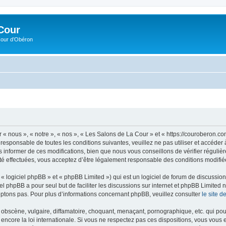
Cour
Cour d’Obéron
 « nous », « notre », « nos », « Les Salons de La Cour » et « https://couroberon.
 responsable de toutes les conditions suivantes, veuillez ne pas utiliser et accéd
informer de ces modifications, bien que nous vous conseillons de vérifier régulièr
é effectuées, vous acceptez d’être légalement responsable des conditions modifiée
 logiciel phpBB » et « phpBB Limited ») qui est un logiciel de forum de discussio
iel phpBB a pour seul but de faciliter les discussions sur internet et phpBB Limit
ptons pas. Pour plus d’informations concernant phpBB, veuillez consulter
le site 
obscène, vulgaire, diffamatoire, choquant, menaçant, pornographique, etc. qui pourr
encore la loi internationale. Si vous ne respectez pas ces dispositions, vous vous