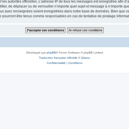
 et les autorités officielles. L’adresse IP de tous les messages est enregistrée afin 
ifier, de déplacer ou de verrouiller n’importe quel sujet et message à n’importe q
vous avez renseignées soient enregistrées dans notre base de données. Bien que ces
e pourront être tenus comme responsables en cas de tentative de piratage informa
Développé par
phpBB
® Forum Software © phpBB Limited
Traduction française officielle
©
Qiaeru
Confidentialité
|
Conditions