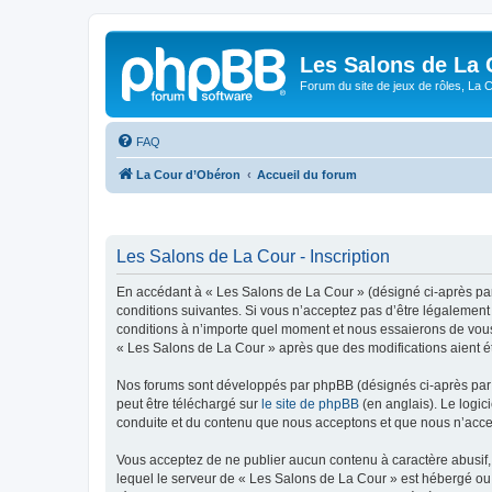
Les Salons de La 
Forum du site de jeux de rôles, La 
FAQ
La Cour d’Obéron
Accueil du forum
Les Salons de La Cour - Inscription
En accédant à « Les Salons de La Cour » (désigné ci-après par
conditions suivantes. Si vous n’acceptez pas d’être légalement
conditions à n’importe quel moment et nous essaierons de vous 
« Les Salons de La Cour » après que des modifications aient ét
Nos forums sont développés par phpBB (désignés ci-après par «
peut être téléchargé sur
le site de phpBB
(en anglais). Le logic
conduite et du contenu que nous acceptons et que nous n’acce
Vous acceptez de ne publier aucun contenu à caractère abusif, 
lequel le serveur de « Les Salons de La Cour » est hébergé ou 