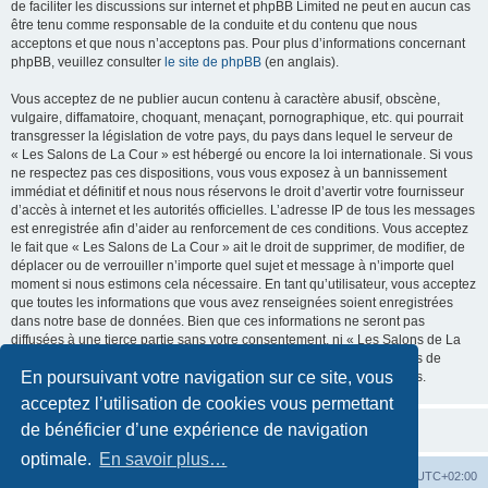
de faciliter les discussions sur internet et phpBB Limited ne peut en aucun cas
être tenu comme responsable de la conduite et du contenu que nous
acceptons et que nous n’acceptons pas. Pour plus d’informations concernant
phpBB, veuillez consulter
le site de phpBB
(en anglais).
Vous acceptez de ne publier aucun contenu à caractère abusif, obscène,
vulgaire, diffamatoire, choquant, menaçant, pornographique, etc. qui pourrait
transgresser la législation de votre pays, du pays dans lequel le serveur de
« Les Salons de La Cour » est hébergé ou encore la loi internationale. Si vous
ne respectez pas ces dispositions, vous vous exposez à un bannissement
immédiat et définitif et nous nous réservons le droit d’avertir votre fournisseur
d’accès à internet et les autorités officielles. L’adresse IP de tous les messages
est enregistrée afin d’aider au renforcement de ces conditions. Vous acceptez
le fait que « Les Salons de La Cour » ait le droit de supprimer, de modifier, de
déplacer ou de verrouiller n’importe quel sujet et message à n’importe quel
moment si nous estimons cela nécessaire. En tant qu’utilisateur, vous acceptez
que toutes les informations que vous avez renseignées soient enregistrées
dans notre base de données. Bien que ces informations ne seront pas
diffusées à une tierce partie sans votre consentement, ni « Les Salons de La
Cour », ni phpBB, ne pourront être tenus comme responsables en cas de
En poursuivant votre navigation sur ce site, vous
tentative de piratage informatique visant à compromettre vos données.
acceptez l’utilisation de cookies vous permettant
de bénéficier d’une expérience de navigation
optimale.
En savoir plus…
La Cour d’Obéron
Accueil du forum
Fuseau horaire sur
UTC+02:00