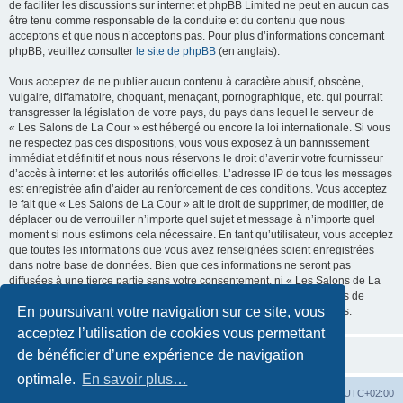
de faciliter les discussions sur internet et phpBB Limited ne peut en aucun cas
être tenu comme responsable de la conduite et du contenu que nous
acceptons et que nous n’acceptons pas. Pour plus d’informations concernant
phpBB, veuillez consulter
le site de phpBB
(en anglais).
Vous acceptez de ne publier aucun contenu à caractère abusif, obscène,
vulgaire, diffamatoire, choquant, menaçant, pornographique, etc. qui pourrait
transgresser la législation de votre pays, du pays dans lequel le serveur de
« Les Salons de La Cour » est hébergé ou encore la loi internationale. Si vous
ne respectez pas ces dispositions, vous vous exposez à un bannissement
immédiat et définitif et nous nous réservons le droit d’avertir votre fournisseur
d’accès à internet et les autorités officielles. L’adresse IP de tous les messages
est enregistrée afin d’aider au renforcement de ces conditions. Vous acceptez
le fait que « Les Salons de La Cour » ait le droit de supprimer, de modifier, de
déplacer ou de verrouiller n’importe quel sujet et message à n’importe quel
moment si nous estimons cela nécessaire. En tant qu’utilisateur, vous acceptez
que toutes les informations que vous avez renseignées soient enregistrées
dans notre base de données. Bien que ces informations ne seront pas
diffusées à une tierce partie sans votre consentement, ni « Les Salons de La
Cour », ni phpBB, ne pourront être tenus comme responsables en cas de
En poursuivant votre navigation sur ce site, vous
tentative de piratage informatique visant à compromettre vos données.
acceptez l’utilisation de cookies vous permettant
de bénéficier d’une expérience de navigation
optimale.
En savoir plus…
La Cour d’Obéron
Accueil du forum
Fuseau horaire sur
UTC+02:00