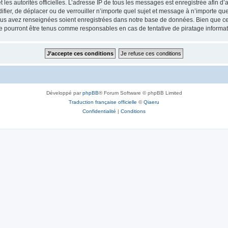
 et les autorités officielles. L’adresse IP de tous les messages est enregistrée afin 
ifier, de déplacer ou de verrouiller n’importe quel sujet et message à n’importe q
vous avez renseignées soient enregistrées dans notre base de données. Bien que ces
e pourront être tenus comme responsables en cas de tentative de piratage informa
Développé par
phpBB
® Forum Software © phpBB Limited
Traduction française officielle
©
Qiaeru
Confidentialité
|
Conditions