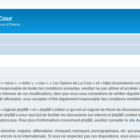
Cour
Cour d’Obéron
 « nous », « notre », « nos », « Les Salons de La Cour » et « https://couroberon.
 responsable de toutes les conditions suivantes, veuillez ne pas utiliser et accéd
informer de ces modifications, bien que nous vous conseillons de vérifier régulièr
é effectuées, vous acceptez d’être légalement responsable des conditions modifiée
 logiciel phpBB » et « phpBB Limited ») qui est un logiciel de forum de discussio
iel phpBB a pour seul but de faciliter les discussions sur internet et phpBB Limit
ptons pas. Pour plus d’informations concernant phpBB, veuillez consulter
le site 
obscène, vulgaire, diffamatoire, choquant, menaçant, pornographique, etc. qui pourr
encore la loi internationale. Si vous ne respectez pas ces dispositions, vous vous