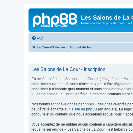
Les Salons de La 
Forum du site de jeux de rôles, La 
FAQ
La Cour d’Obéron
Accueil du forum
Les Salons de La Cour - Inscription
En accédant à « Les Salons de La Cour » (désigné ci-après par
conditions suivantes. Si vous n’acceptez pas d’être légalement
conditions à n’importe quel moment et nous essaierons de vous 
« Les Salons de La Cour » après que des modifications aient ét
Nos forums sont développés par phpBB (désignés ci-après par «
peut être téléchargé sur
le site de phpBB
(en anglais). Le logic
conduite et du contenu que nous acceptons et que nous n’acce
Vous acceptez de ne publier aucun contenu à caractère abusif, 
lequel le serveur de « Les Salons de La Cour » est hébergé ou 