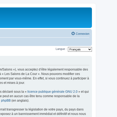
Connexion
Langue :
com/Salons »), vous acceptez d’être légalement responsable des
er à « Les Salons de La Cour ». Nous pouvons modifier ces
ement par vous-même. En effet, si vous continuez à participer à
s et mises à jour.
ns déclaré sous la «
licence publique générale GNU 2.0
» et qui
ed ne peut en aucun cas être tenu comme responsable de la
de phpBB
(en anglais).
ait transgresser la législation de votre pays, du pays dans
 exposez à un bannissement immédiat et définitif et nous nous