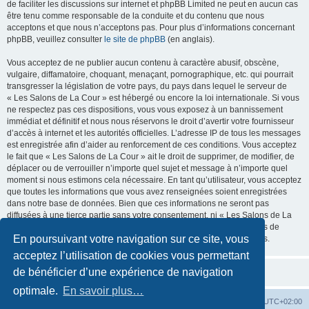
de faciliter les discussions sur internet et phpBB Limited ne peut en aucun cas
être tenu comme responsable de la conduite et du contenu que nous
acceptons et que nous n’acceptons pas. Pour plus d’informations concernant
phpBB, veuillez consulter
le site de phpBB
(en anglais).
Vous acceptez de ne publier aucun contenu à caractère abusif, obscène,
vulgaire, diffamatoire, choquant, menaçant, pornographique, etc. qui pourrait
transgresser la législation de votre pays, du pays dans lequel le serveur de
« Les Salons de La Cour » est hébergé ou encore la loi internationale. Si vous
ne respectez pas ces dispositions, vous vous exposez à un bannissement
immédiat et définitif et nous nous réservons le droit d’avertir votre fournisseur
d’accès à internet et les autorités officielles. L’adresse IP de tous les messages
est enregistrée afin d’aider au renforcement de ces conditions. Vous acceptez
le fait que « Les Salons de La Cour » ait le droit de supprimer, de modifier, de
déplacer ou de verrouiller n’importe quel sujet et message à n’importe quel
moment si nous estimons cela nécessaire. En tant qu’utilisateur, vous acceptez
que toutes les informations que vous avez renseignées soient enregistrées
dans notre base de données. Bien que ces informations ne seront pas
diffusées à une tierce partie sans votre consentement, ni « Les Salons de La
Cour », ni phpBB, ne pourront être tenus comme responsables en cas de
En poursuivant votre navigation sur ce site, vous
tentative de piratage informatique visant à compromettre vos données.
acceptez l’utilisation de cookies vous permettant
de bénéficier d’une expérience de navigation
optimale.
En savoir plus…
La Cour d’Obéron
Accueil du forum
Fuseau horaire sur
UTC+02:00