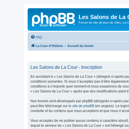
Les Salons de La 
Forum du site de jeux de rôles, La 
FAQ
La Cour d’Obéron
Accueil du forum
Les Salons de La Cour - Inscription
En accédant à « Les Salons de La Cour » (désigné ci-après par
conditions suivantes. Si vous n’acceptez pas d’être légalement
conditions à n’importe quel moment et nous essaierons de vous 
« Les Salons de La Cour » après que des modifications aient ét
Nos forums sont développés par phpBB (désignés ci-après par «
peut être téléchargé sur
le site de phpBB
(en anglais). Le logic
conduite et du contenu que nous acceptons et que nous n’acce
Vous acceptez de ne publier aucun contenu à caractère abusif, 
lequel le serveur de « Les Salons de La Cour » est hébergé ou 