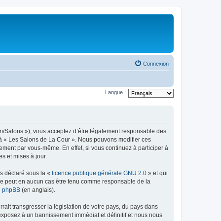
Connexion
Langue :
com/Salons »), vous acceptez d’être légalement responsable des
er à « Les Salons de La Cour ». Nous pouvons modifier ces
ement par vous-même. En effet, si vous continuez à participer à
s et mises à jour.
ns déclaré sous la «
licence publique générale GNU 2.0
» et qui
ed ne peut en aucun cas être tenu comme responsable de la
de phpBB
(en anglais).
ait transgresser la législation de votre pays, du pays dans
 exposez à un bannissement immédiat et définitif et nous nous