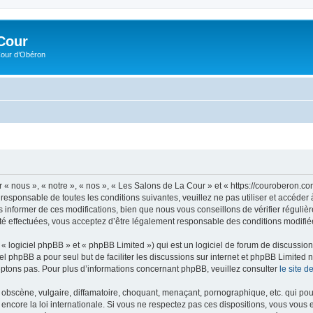
Cour
Cour d’Obéron
 « nous », « notre », « nos », « Les Salons de La Cour » et « https://couroberon.
 responsable de toutes les conditions suivantes, veuillez ne pas utiliser et accéd
informer de ces modifications, bien que nous vous conseillons de vérifier régulièr
é effectuées, vous acceptez d’être légalement responsable des conditions modifiée
 logiciel phpBB » et « phpBB Limited ») qui est un logiciel de forum de discussio
iel phpBB a pour seul but de faciliter les discussions sur internet et phpBB Limit
ptons pas. Pour plus d’informations concernant phpBB, veuillez consulter
le site 
obscène, vulgaire, diffamatoire, choquant, menaçant, pornographique, etc. qui pourr
encore la loi internationale. Si vous ne respectez pas ces dispositions, vous vous