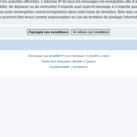
 et les autorités officielles. L’adresse IP de tous les messages est enregistrée afin 
ifier, de déplacer ou de verrouiller n’importe quel sujet et message à n’importe q
vous avez renseignées soient enregistrées dans notre base de données. Bien que ces
e pourront être tenus comme responsables en cas de tentative de piratage informa
Développé par
phpBB
® Forum Software © phpBB Limited
Traduction française officielle
©
Qiaeru
Confidentialité
|
Conditions