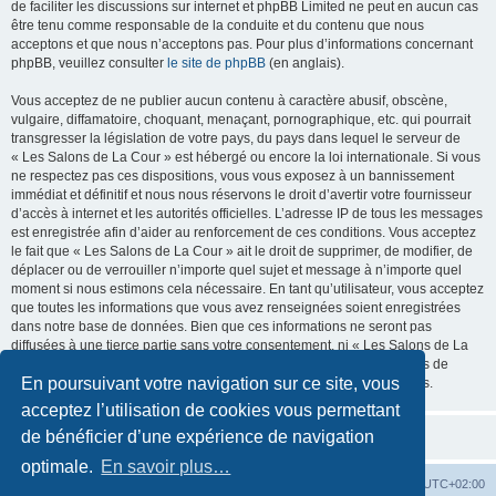
de faciliter les discussions sur internet et phpBB Limited ne peut en aucun cas
être tenu comme responsable de la conduite et du contenu que nous
acceptons et que nous n’acceptons pas. Pour plus d’informations concernant
phpBB, veuillez consulter
le site de phpBB
(en anglais).
Vous acceptez de ne publier aucun contenu à caractère abusif, obscène,
vulgaire, diffamatoire, choquant, menaçant, pornographique, etc. qui pourrait
transgresser la législation de votre pays, du pays dans lequel le serveur de
« Les Salons de La Cour » est hébergé ou encore la loi internationale. Si vous
ne respectez pas ces dispositions, vous vous exposez à un bannissement
immédiat et définitif et nous nous réservons le droit d’avertir votre fournisseur
d’accès à internet et les autorités officielles. L’adresse IP de tous les messages
est enregistrée afin d’aider au renforcement de ces conditions. Vous acceptez
le fait que « Les Salons de La Cour » ait le droit de supprimer, de modifier, de
déplacer ou de verrouiller n’importe quel sujet et message à n’importe quel
moment si nous estimons cela nécessaire. En tant qu’utilisateur, vous acceptez
que toutes les informations que vous avez renseignées soient enregistrées
dans notre base de données. Bien que ces informations ne seront pas
diffusées à une tierce partie sans votre consentement, ni « Les Salons de La
Cour », ni phpBB, ne pourront être tenus comme responsables en cas de
En poursuivant votre navigation sur ce site, vous
tentative de piratage informatique visant à compromettre vos données.
acceptez l’utilisation de cookies vous permettant
de bénéficier d’une expérience de navigation
optimale.
En savoir plus…
La Cour d’Obéron
Accueil du forum
Fuseau horaire sur
UTC+02:00