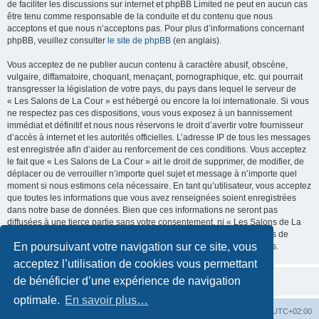
de faciliter les discussions sur internet et phpBB Limited ne peut en aucun cas
être tenu comme responsable de la conduite et du contenu que nous
acceptons et que nous n’acceptons pas. Pour plus d’informations concernant
phpBB, veuillez consulter
le site de phpBB
(en anglais).
Vous acceptez de ne publier aucun contenu à caractère abusif, obscène,
vulgaire, diffamatoire, choquant, menaçant, pornographique, etc. qui pourrait
transgresser la législation de votre pays, du pays dans lequel le serveur de
« Les Salons de La Cour » est hébergé ou encore la loi internationale. Si vous
ne respectez pas ces dispositions, vous vous exposez à un bannissement
immédiat et définitif et nous nous réservons le droit d’avertir votre fournisseur
d’accès à internet et les autorités officielles. L’adresse IP de tous les messages
est enregistrée afin d’aider au renforcement de ces conditions. Vous acceptez
le fait que « Les Salons de La Cour » ait le droit de supprimer, de modifier, de
déplacer ou de verrouiller n’importe quel sujet et message à n’importe quel
moment si nous estimons cela nécessaire. En tant qu’utilisateur, vous acceptez
que toutes les informations que vous avez renseignées soient enregistrées
dans notre base de données. Bien que ces informations ne seront pas
diffusées à une tierce partie sans votre consentement, ni « Les Salons de La
Cour », ni phpBB, ne pourront être tenus comme responsables en cas de
En poursuivant votre navigation sur ce site, vous
tentative de piratage informatique visant à compromettre vos données.
acceptez l’utilisation de cookies vous permettant
de bénéficier d’une expérience de navigation
optimale.
En savoir plus…
La Cour d’Obéron
Accueil du forum
Fuseau horaire sur
UTC+02:00