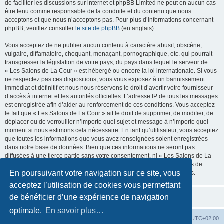
de faciliter les discussions sur internet et phpBB Limited ne peut en aucun cas
être tenu comme responsable de la conduite et du contenu que nous
acceptons et que nous n’acceptons pas. Pour plus d’informations concernant
phpBB, veuillez consulter
le site de phpBB
(en anglais).
Vous acceptez de ne publier aucun contenu à caractère abusif, obscène,
vulgaire, diffamatoire, choquant, menaçant, pornographique, etc. qui pourrait
transgresser la législation de votre pays, du pays dans lequel le serveur de
« Les Salons de La Cour » est hébergé ou encore la loi internationale. Si vous
ne respectez pas ces dispositions, vous vous exposez à un bannissement
immédiat et définitif et nous nous réservons le droit d’avertir votre fournisseur
d’accès à internet et les autorités officielles. L’adresse IP de tous les messages
est enregistrée afin d’aider au renforcement de ces conditions. Vous acceptez
le fait que « Les Salons de La Cour » ait le droit de supprimer, de modifier, de
déplacer ou de verrouiller n’importe quel sujet et message à n’importe quel
moment si nous estimons cela nécessaire. En tant qu’utilisateur, vous acceptez
que toutes les informations que vous avez renseignées soient enregistrées
dans notre base de données. Bien que ces informations ne seront pas
diffusées à une tierce partie sans votre consentement, ni « Les Salons de La
Cour », ni phpBB, ne pourront être tenus comme responsables en cas de
En poursuivant votre navigation sur ce site, vous
tentative de piratage informatique visant à compromettre vos données.
acceptez l’utilisation de cookies vous permettant
de bénéficier d’une expérience de navigation
optimale.
En savoir plus…
La Cour d’Obéron
Accueil du forum
Fuseau horaire sur
UTC+02:00