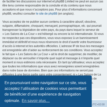
de faciliter les discussions sur internet et phpBB Limited ne peut en aucun cas
être tenu comme responsable de la conduite et du contenu que nous
acceptons et que nous n’acceptons pas. Pour plus d’informations concernant
phpBB, veuillez consulter
le site de phpBB
(en anglais).
Vous acceptez de ne publier aucun contenu à caractère abusif, obscène,
vulgaire, diffamatoire, choquant, menaçant, pornographique, etc. qui pourrait
transgresser la législation de votre pays, du pays dans lequel le serveur de
« Les Salons de La Cour » est hébergé ou encore la loi internationale. Si vous
ne respectez pas ces dispositions, vous vous exposez à un bannissement
immédiat et définitif et nous nous réservons le droit d’avertir votre fournisseur
d’accès à internet et les autorités officielles. L’adresse IP de tous les messages
est enregistrée afin d’aider au renforcement de ces conditions. Vous acceptez
le fait que « Les Salons de La Cour » ait le droit de supprimer, de modifier, de
déplacer ou de verrouiller n’importe quel sujet et message à n’importe quel
moment si nous estimons cela nécessaire. En tant qu’utilisateur, vous acceptez
que toutes les informations que vous avez renseignées soient enregistrées
dans notre base de données. Bien que ces informations ne seront pas
diffusées à une tierce partie sans votre consentement, ni « Les Salons de La
Cour », ni phpBB, ne pourront être tenus comme responsables en cas de
En poursuivant votre navigation sur ce site, vous
tentative de piratage informatique visant à compromettre vos données.
acceptez l’utilisation de cookies vous permettant
de bénéficier d’une expérience de navigation
optimale.
En savoir plus…
La Cour d’Obéron
Accueil du forum
Fuseau horaire sur
UTC+02:00