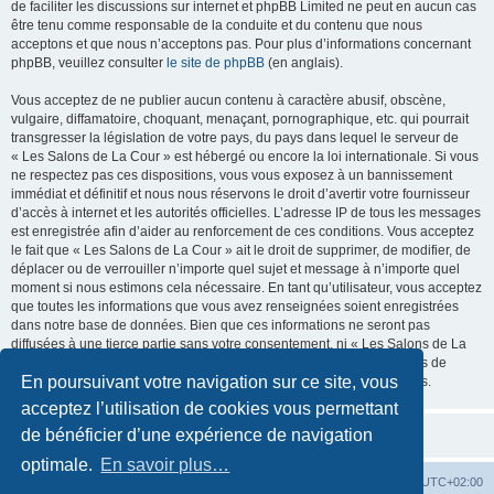
de faciliter les discussions sur internet et phpBB Limited ne peut en aucun cas
être tenu comme responsable de la conduite et du contenu que nous
acceptons et que nous n’acceptons pas. Pour plus d’informations concernant
phpBB, veuillez consulter
le site de phpBB
(en anglais).
Vous acceptez de ne publier aucun contenu à caractère abusif, obscène,
vulgaire, diffamatoire, choquant, menaçant, pornographique, etc. qui pourrait
transgresser la législation de votre pays, du pays dans lequel le serveur de
« Les Salons de La Cour » est hébergé ou encore la loi internationale. Si vous
ne respectez pas ces dispositions, vous vous exposez à un bannissement
immédiat et définitif et nous nous réservons le droit d’avertir votre fournisseur
d’accès à internet et les autorités officielles. L’adresse IP de tous les messages
est enregistrée afin d’aider au renforcement de ces conditions. Vous acceptez
le fait que « Les Salons de La Cour » ait le droit de supprimer, de modifier, de
déplacer ou de verrouiller n’importe quel sujet et message à n’importe quel
moment si nous estimons cela nécessaire. En tant qu’utilisateur, vous acceptez
que toutes les informations que vous avez renseignées soient enregistrées
dans notre base de données. Bien que ces informations ne seront pas
diffusées à une tierce partie sans votre consentement, ni « Les Salons de La
Cour », ni phpBB, ne pourront être tenus comme responsables en cas de
En poursuivant votre navigation sur ce site, vous
tentative de piratage informatique visant à compromettre vos données.
acceptez l’utilisation de cookies vous permettant
de bénéficier d’une expérience de navigation
optimale.
En savoir plus…
La Cour d’Obéron
Accueil du forum
Fuseau horaire sur
UTC+02:00