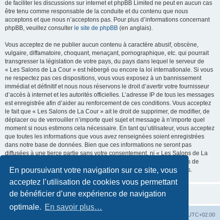
de faciliter les discussions sur internet et phpBB Limited ne peut en aucun cas
être tenu comme responsable de la conduite et du contenu que nous
acceptons et que nous n’acceptons pas. Pour plus d’informations concernant
phpBB, veuillez consulter
le site de phpBB
(en anglais).
Vous acceptez de ne publier aucun contenu à caractère abusif, obscène,
vulgaire, diffamatoire, choquant, menaçant, pornographique, etc. qui pourrait
transgresser la législation de votre pays, du pays dans lequel le serveur de
« Les Salons de La Cour » est hébergé ou encore la loi internationale. Si vous
ne respectez pas ces dispositions, vous vous exposez à un bannissement
immédiat et définitif et nous nous réservons le droit d’avertir votre fournisseur
d’accès à internet et les autorités officielles. L’adresse IP de tous les messages
est enregistrée afin d’aider au renforcement de ces conditions. Vous acceptez
le fait que « Les Salons de La Cour » ait le droit de supprimer, de modifier, de
déplacer ou de verrouiller n’importe quel sujet et message à n’importe quel
moment si nous estimons cela nécessaire. En tant qu’utilisateur, vous acceptez
que toutes les informations que vous avez renseignées soient enregistrées
dans notre base de données. Bien que ces informations ne seront pas
diffusées à une tierce partie sans votre consentement, ni « Les Salons de La
Cour », ni phpBB, ne pourront être tenus comme responsables en cas de
En poursuivant votre navigation sur ce site, vous
tentative de piratage informatique visant à compromettre vos données.
acceptez l’utilisation de cookies vous permettant
de bénéficier d’une expérience de navigation
optimale.
En savoir plus…
La Cour d’Obéron
Accueil du forum
Fuseau horaire sur
UTC+02:00