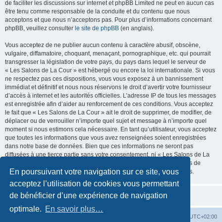
de faciliter les discussions sur internet et phpBB Limited ne peut en aucun cas
être tenu comme responsable de la conduite et du contenu que nous
acceptons et que nous n’acceptons pas. Pour plus d’informations concernant
phpBB, veuillez consulter
le site de phpBB
(en anglais).
Vous acceptez de ne publier aucun contenu à caractère abusif, obscène,
vulgaire, diffamatoire, choquant, menaçant, pornographique, etc. qui pourrait
transgresser la législation de votre pays, du pays dans lequel le serveur de
« Les Salons de La Cour » est hébergé ou encore la loi internationale. Si vous
ne respectez pas ces dispositions, vous vous exposez à un bannissement
immédiat et définitif et nous nous réservons le droit d’avertir votre fournisseur
d’accès à internet et les autorités officielles. L’adresse IP de tous les messages
est enregistrée afin d’aider au renforcement de ces conditions. Vous acceptez
le fait que « Les Salons de La Cour » ait le droit de supprimer, de modifier, de
déplacer ou de verrouiller n’importe quel sujet et message à n’importe quel
moment si nous estimons cela nécessaire. En tant qu’utilisateur, vous acceptez
que toutes les informations que vous avez renseignées soient enregistrées
dans notre base de données. Bien que ces informations ne seront pas
diffusées à une tierce partie sans votre consentement, ni « Les Salons de La
Cour », ni phpBB, ne pourront être tenus comme responsables en cas de
En poursuivant votre navigation sur ce site, vous
tentative de piratage informatique visant à compromettre vos données.
acceptez l’utilisation de cookies vous permettant
de bénéficier d’une expérience de navigation
optimale.
En savoir plus…
La Cour d’Obéron
Accueil du forum
Fuseau horaire sur
UTC+02:00