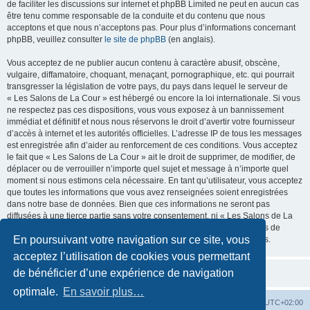
de faciliter les discussions sur internet et phpBB Limited ne peut en aucun cas
être tenu comme responsable de la conduite et du contenu que nous
acceptons et que nous n’acceptons pas. Pour plus d’informations concernant
phpBB, veuillez consulter
le site de phpBB
(en anglais).
Vous acceptez de ne publier aucun contenu à caractère abusif, obscène,
vulgaire, diffamatoire, choquant, menaçant, pornographique, etc. qui pourrait
transgresser la législation de votre pays, du pays dans lequel le serveur de
« Les Salons de La Cour » est hébergé ou encore la loi internationale. Si vous
ne respectez pas ces dispositions, vous vous exposez à un bannissement
immédiat et définitif et nous nous réservons le droit d’avertir votre fournisseur
d’accès à internet et les autorités officielles. L’adresse IP de tous les messages
est enregistrée afin d’aider au renforcement de ces conditions. Vous acceptez
le fait que « Les Salons de La Cour » ait le droit de supprimer, de modifier, de
déplacer ou de verrouiller n’importe quel sujet et message à n’importe quel
moment si nous estimons cela nécessaire. En tant qu’utilisateur, vous acceptez
que toutes les informations que vous avez renseignées soient enregistrées
dans notre base de données. Bien que ces informations ne seront pas
diffusées à une tierce partie sans votre consentement, ni « Les Salons de La
Cour », ni phpBB, ne pourront être tenus comme responsables en cas de
En poursuivant votre navigation sur ce site, vous
tentative de piratage informatique visant à compromettre vos données.
acceptez l’utilisation de cookies vous permettant
de bénéficier d’une expérience de navigation
optimale.
En savoir plus…
La Cour d’Obéron
Accueil du forum
Fuseau horaire sur
UTC+02:00