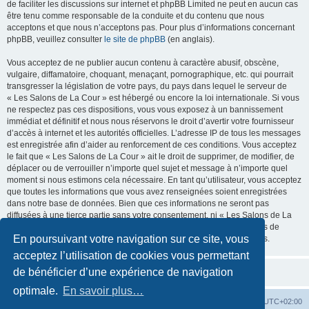
de faciliter les discussions sur internet et phpBB Limited ne peut en aucun cas
être tenu comme responsable de la conduite et du contenu que nous
acceptons et que nous n’acceptons pas. Pour plus d’informations concernant
phpBB, veuillez consulter
le site de phpBB
(en anglais).
Vous acceptez de ne publier aucun contenu à caractère abusif, obscène,
vulgaire, diffamatoire, choquant, menaçant, pornographique, etc. qui pourrait
transgresser la législation de votre pays, du pays dans lequel le serveur de
« Les Salons de La Cour » est hébergé ou encore la loi internationale. Si vous
ne respectez pas ces dispositions, vous vous exposez à un bannissement
immédiat et définitif et nous nous réservons le droit d’avertir votre fournisseur
d’accès à internet et les autorités officielles. L’adresse IP de tous les messages
est enregistrée afin d’aider au renforcement de ces conditions. Vous acceptez
le fait que « Les Salons de La Cour » ait le droit de supprimer, de modifier, de
déplacer ou de verrouiller n’importe quel sujet et message à n’importe quel
moment si nous estimons cela nécessaire. En tant qu’utilisateur, vous acceptez
que toutes les informations que vous avez renseignées soient enregistrées
dans notre base de données. Bien que ces informations ne seront pas
diffusées à une tierce partie sans votre consentement, ni « Les Salons de La
Cour », ni phpBB, ne pourront être tenus comme responsables en cas de
En poursuivant votre navigation sur ce site, vous
tentative de piratage informatique visant à compromettre vos données.
acceptez l’utilisation de cookies vous permettant
de bénéficier d’une expérience de navigation
optimale.
En savoir plus…
La Cour d’Obéron
Accueil du forum
Fuseau horaire sur
UTC+02:00