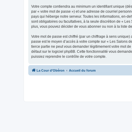
Votre compte contiendra au minimum un identifiant unique (dés
par « votre mot de passe ») et une adresse de courriel personn
pays qui héberge notre serveur. Toutes les informations, en-deh
sont obligatoires ou facultatives, à la seule discrétion de « 
plus, vous pouvez décider de vous abonner ou non à la liste de
Votre mot de passe est chiffré (par un chiffrage à sens unique) 
passe est le moyen d’accès à votre compte sur « Les Salons de
tierce partie ne peut vous demander légitimement votre mot de 
défaut sur le logiciel phpBB. Cette fonctionnalité vous demande
puissiez reprendre le contrôle de votre compte.
La Cour d’Obéron
Accueil du forum