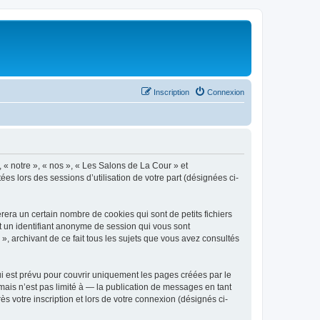
Inscription
Connexion
, « notre », « nos », « Les Salons de La Cour » et
es lors des sessions d’utilisation de votre part (désignées ci-
era un certain nombre de cookies qui sont de petits fichiers
et un identifiant anonyme de session qui vous sont
, archivant de ce fait tous les sujets que vous avez consultés
 est prévu pour couvrir uniquement les pages créées par le
ais n’est pas limité à — la publication de messages en tant
s votre inscription et lors de votre connexion (désignés ci-