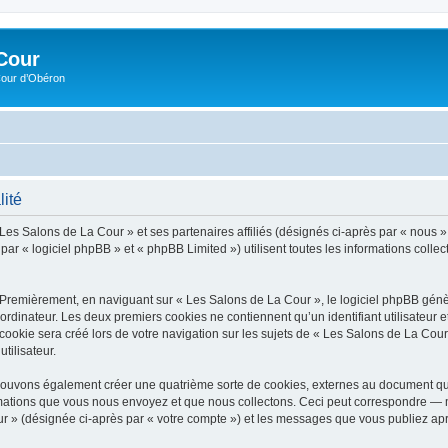
Cour
Cour d’Obéron
lité
 Les Salons de La Cour » et ses partenaires affiliés (désignés ci-après par « nous »
r « logiciel phpBB » et « phpBB Limited ») utilisent toutes les informations collecté
 Premièrement, en naviguant sur « Les Salons de La Cour », le logiciel phpBB génèr
ordinateur. Les deux premiers cookies ne contiennent qu’un identifiant utilisateur 
okie sera créé lors de votre navigation sur les sujets de « Les Salons de La Cour »
tilisateur.
pouvons également créer une quatrième sorte de cookies, externes au document qui
mations que vous nous envoyez et que nous collectons. Ceci peut correspondre — m
ur » (désignée ci-après par « votre compte ») et les messages que vous publiez aprè