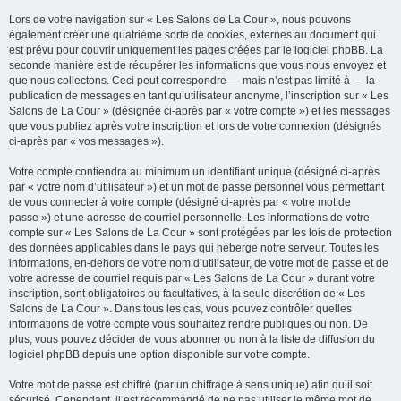
Lors de votre navigation sur « Les Salons de La Cour », nous pouvons
également créer une quatrième sorte de cookies, externes au document qui
est prévu pour couvrir uniquement les pages créées par le logiciel phpBB. La
seconde manière est de récupérer les informations que vous nous envoyez et
que nous collectons. Ceci peut correspondre — mais n’est pas limité à — la
publication de messages en tant qu’utilisateur anonyme, l’inscription sur « Les
Salons de La Cour » (désignée ci-après par « votre compte ») et les messages
que vous publiez après votre inscription et lors de votre connexion (désignés
ci-après par « vos messages »).
Votre compte contiendra au minimum un identifiant unique (désigné ci-après
par « votre nom d’utilisateur ») et un mot de passe personnel vous permettant
de vous connecter à votre compte (désigné ci-après par « votre mot de
passe ») et une adresse de courriel personnelle. Les informations de votre
compte sur « Les Salons de La Cour » sont protégées par les lois de protection
des données applicables dans le pays qui héberge notre serveur. Toutes les
informations, en-dehors de votre nom d’utilisateur, de votre mot de passe et de
votre adresse de courriel requis par « Les Salons de La Cour » durant votre
inscription, sont obligatoires ou facultatives, à la seule discrétion de « Les
Salons de La Cour ». Dans tous les cas, vous pouvez contrôler quelles
informations de votre compte vous souhaitez rendre publiques ou non. De
plus, vous pouvez décider de vous abonner ou non à la liste de diffusion du
logiciel phpBB depuis une option disponible sur votre compte.
Votre mot de passe est chiffré (par un chiffrage à sens unique) afin qu’il soit
sécurisé. Cependant, il est recommandé de ne pas utiliser le même mot de