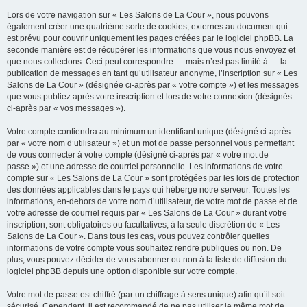
Lors de votre navigation sur « Les Salons de La Cour », nous pouvons
également créer une quatrième sorte de cookies, externes au document qui
est prévu pour couvrir uniquement les pages créées par le logiciel phpBB. La
seconde manière est de récupérer les informations que vous nous envoyez et
que nous collectons. Ceci peut correspondre — mais n’est pas limité à — la
publication de messages en tant qu’utilisateur anonyme, l’inscription sur « Les
Salons de La Cour » (désignée ci-après par « votre compte ») et les messages
que vous publiez après votre inscription et lors de votre connexion (désignés
ci-après par « vos messages »).
Votre compte contiendra au minimum un identifiant unique (désigné ci-après
par « votre nom d’utilisateur ») et un mot de passe personnel vous permettant
de vous connecter à votre compte (désigné ci-après par « votre mot de
passe ») et une adresse de courriel personnelle. Les informations de votre
compte sur « Les Salons de La Cour » sont protégées par les lois de protection
des données applicables dans le pays qui héberge notre serveur. Toutes les
informations, en-dehors de votre nom d’utilisateur, de votre mot de passe et de
votre adresse de courriel requis par « Les Salons de La Cour » durant votre
inscription, sont obligatoires ou facultatives, à la seule discrétion de « Les
Salons de La Cour ». Dans tous les cas, vous pouvez contrôler quelles
informations de votre compte vous souhaitez rendre publiques ou non. De
plus, vous pouvez décider de vous abonner ou non à la liste de diffusion du
logiciel phpBB depuis une option disponible sur votre compte.
Votre mot de passe est chiffré (par un chiffrage à sens unique) afin qu’il soit
sécurisé. Cependant, il est recommandé de ne pas utiliser le même mot de