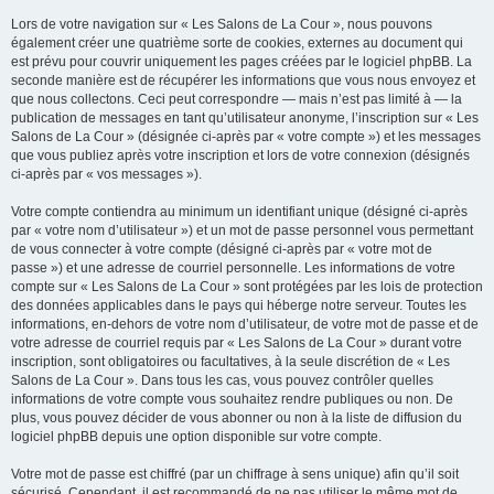
Lors de votre navigation sur « Les Salons de La Cour », nous pouvons
également créer une quatrième sorte de cookies, externes au document qui
est prévu pour couvrir uniquement les pages créées par le logiciel phpBB. La
seconde manière est de récupérer les informations que vous nous envoyez et
que nous collectons. Ceci peut correspondre — mais n’est pas limité à — la
publication de messages en tant qu’utilisateur anonyme, l’inscription sur « Les
Salons de La Cour » (désignée ci-après par « votre compte ») et les messages
que vous publiez après votre inscription et lors de votre connexion (désignés
ci-après par « vos messages »).
Votre compte contiendra au minimum un identifiant unique (désigné ci-après
par « votre nom d’utilisateur ») et un mot de passe personnel vous permettant
de vous connecter à votre compte (désigné ci-après par « votre mot de
passe ») et une adresse de courriel personnelle. Les informations de votre
compte sur « Les Salons de La Cour » sont protégées par les lois de protection
des données applicables dans le pays qui héberge notre serveur. Toutes les
informations, en-dehors de votre nom d’utilisateur, de votre mot de passe et de
votre adresse de courriel requis par « Les Salons de La Cour » durant votre
inscription, sont obligatoires ou facultatives, à la seule discrétion de « Les
Salons de La Cour ». Dans tous les cas, vous pouvez contrôler quelles
informations de votre compte vous souhaitez rendre publiques ou non. De
plus, vous pouvez décider de vous abonner ou non à la liste de diffusion du
logiciel phpBB depuis une option disponible sur votre compte.
Votre mot de passe est chiffré (par un chiffrage à sens unique) afin qu’il soit
sécurisé. Cependant, il est recommandé de ne pas utiliser le même mot de