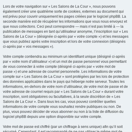
Lors de votre navigation sur « Les Salons de La Cour », nous pouvons
également créer une quatrième sorte de cookies, externes au document qui
est prévu pour couvrir uniquement les pages créées par le logiciel phpBB. La
seconde manière est de récupérer les informations que vous nous envoyez et
que nous collectons. Ceci peut correspondre — mais n’est pas limité à — la
publication de messages en tant qu’utilisateur anonyme, l’inscription sur « Les
Salons de La Cour » (désignée ci-après par « votre compte ») et les messages
que vous publiez après votre inscription et lors de votre connexion (désignés
ci-après par « vos messages »).
Votre compte contiendra au minimum un identifiant unique (désigné ci-après
par « votre nom d’utilisateur ») et un mot de passe personnel vous permettant
de vous connecter à votre compte (désigné ci-après par « votre mot de
passe ») et une adresse de courriel personnelle. Les informations de votre
compte sur « Les Salons de La Cour » sont protégées par les lois de protection
des données applicables dans le pays qui héberge notre serveur. Toutes les
informations, en-dehors de votre nom d’utilisateur, de votre mot de passe et de
votre adresse de courriel requis par « Les Salons de La Cour » durant votre
inscription, sont obligatoires ou facultatives, à la seule discrétion de « Les
Salons de La Cour ». Dans tous les cas, vous pouvez contrôler quelles
informations de votre compte vous souhaitez rendre publiques ou non. De
plus, vous pouvez décider de vous abonner ou non à la liste de diffusion du
logiciel phpBB depuis une option disponible sur votre compte.
Votre mot de passe est chiffré (par un chiffrage à sens unique) afin qu’il soit
sécurisé. Cependant, il est recommandé de ne pas utiliser le même mot de