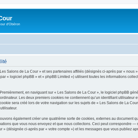
Cour
Cour d’Obéron
lité
 Les Salons de La Cour » et ses partenaires affiliés (désignés ci-après par « nous »
r « logiciel phpBB » et « phpBB Limited ») utilisent toutes les informations collecté
 Premièrement, en naviguant sur « Les Salons de La Cour », le logiciel phpBB génèr
ordinateur. Les deux premiers cookies ne contiennent qu’un identifiant utilisateur 
okie sera créé lors de votre navigation sur les sujets de « Les Salons de La Cour »
tilisateur.
pouvons également créer une quatrième sorte de cookies, externes au document qui
mations que vous nous envoyez et que nous collectons. Ceci peut correspondre — m
ur » (désignée ci-après par « votre compte ») et les messages que vous publiez aprè