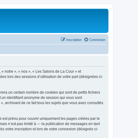
Inscription
Connexion
, « notre », « nos », « Les Salons de La Cour » et
es lors des sessions d’utilisation de votre part (désignées ci-
era un certain nombre de cookies qui sont de petits fichiers
et un identifiant anonyme de session qui vous sont
, archivant de ce fait tous les sujets que vous avez consultés
 est prévu pour couvrir uniquement les pages créées par le
ais n’est pas limité à — la publication de messages en tant
s votre inscription et lors de votre connexion (désignés ci-