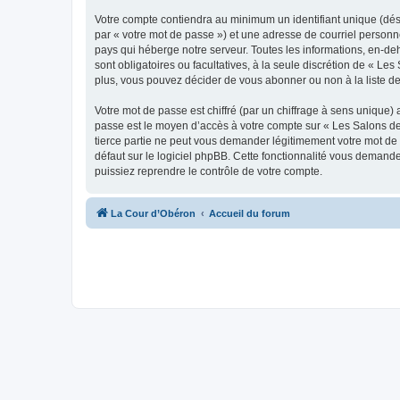
Votre compte contiendra au minimum un identifiant unique (dés
par « votre mot de passe ») et une adresse de courriel personn
pays qui héberge notre serveur. Toutes les informations, en-deh
sont obligatoires ou facultatives, à la seule discrétion de « 
plus, vous pouvez décider de vous abonner ou non à la liste de
Votre mot de passe est chiffré (par un chiffrage à sens unique) 
passe est le moyen d’accès à votre compte sur « Les Salons de
tierce partie ne peut vous demander légitimement votre mot de 
défaut sur le logiciel phpBB. Cette fonctionnalité vous demande
puissiez reprendre le contrôle de votre compte.
La Cour d’Obéron
Accueil du forum