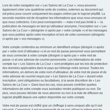
Lors de votre navigation sur « Les Salons de La Cour », nous pouvons
également créer une quatrième sorte de cookies, externes au document qui
est prévu pour couvrir uniquement les pages créées par le logiciel phpBB. La
seconde manière est de récupérer les informations que vous nous envoyez et
que nous collectons. Ceci peut correspondre — mais n’est pas limité à — la
publication de messages en tant qu’utilisateur anonyme, l’inscription sur « Les
Salons de La Cour » (désignée ci-après par « votre compte ») et les messages
que vous publiez après votre inscription et lors de votre connexion (désignés
ci-après par « vos messages »).
Votre compte contiendra au minimum un identifiant unique (désigné ci-après
par « votre nom d’utilisateur ») et un mot de passe personnel vous permettant
de vous connecter à votre compte (désigné ci-après par « votre mot de
passe ») et une adresse de courriel personnelle. Les informations de votre
compte sur « Les Salons de La Cour » sont protégées par les lois de protection
des données applicables dans le pays qui héberge notre serveur. Toutes les
informations, en-dehors de votre nom d’utilisateur, de votre mot de passe et de
votre adresse de courriel requis par « Les Salons de La Cour » durant votre
inscription, sont obligatoires ou facultatives, à la seule discrétion de « Les
Salons de La Cour ». Dans tous les cas, vous pouvez contrôler quelles
informations de votre compte vous souhaitez rendre publiques ou non. De
plus, vous pouvez décider de vous abonner ou non à la liste de diffusion du
logiciel phpBB depuis une option disponible sur votre compte.
Votre mot de passe est chiffré (par un chiffrage à sens unique) afin qu’il soit
sécurisé. Cependant, il est recommandé de ne pas utiliser le même mot de