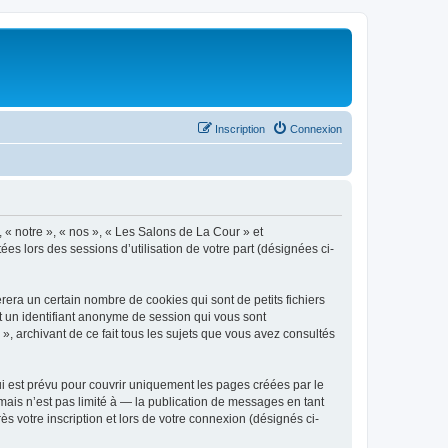
Inscription
Connexion
, « notre », « nos », « Les Salons de La Cour » et
es lors des sessions d’utilisation de votre part (désignées ci-
era un certain nombre de cookies qui sont de petits fichiers
et un identifiant anonyme de session qui vous sont
, archivant de ce fait tous les sujets que vous avez consultés
 est prévu pour couvrir uniquement les pages créées par le
ais n’est pas limité à — la publication de messages en tant
s votre inscription et lors de votre connexion (désignés ci-