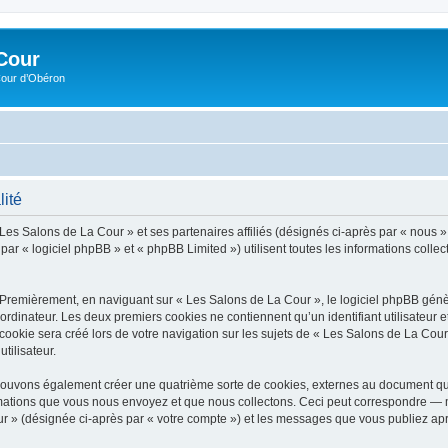
Cour
Cour d’Obéron
lité
 Les Salons de La Cour » et ses partenaires affiliés (désignés ci-après par « nous »
r « logiciel phpBB » et « phpBB Limited ») utilisent toutes les informations collecté
 Premièrement, en naviguant sur « Les Salons de La Cour », le logiciel phpBB génèr
ordinateur. Les deux premiers cookies ne contiennent qu’un identifiant utilisateur 
okie sera créé lors de votre navigation sur les sujets de « Les Salons de La Cour »
tilisateur.
pouvons également créer une quatrième sorte de cookies, externes au document qui
mations que vous nous envoyez et que nous collectons. Ceci peut correspondre — m
ur » (désignée ci-après par « votre compte ») et les messages que vous publiez aprè