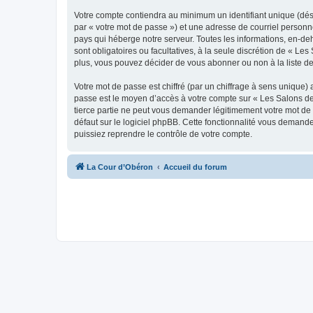
Votre compte contiendra au minimum un identifiant unique (dés
par « votre mot de passe ») et une adresse de courriel personn
pays qui héberge notre serveur. Toutes les informations, en-deh
sont obligatoires ou facultatives, à la seule discrétion de « 
plus, vous pouvez décider de vous abonner ou non à la liste de
Votre mot de passe est chiffré (par un chiffrage à sens unique) 
passe est le moyen d’accès à votre compte sur « Les Salons de
tierce partie ne peut vous demander légitimement votre mot de 
défaut sur le logiciel phpBB. Cette fonctionnalité vous demande
puissiez reprendre le contrôle de votre compte.
La Cour d’Obéron
Accueil du forum