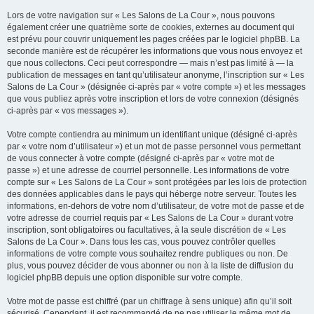
Lors de votre navigation sur « Les Salons de La Cour », nous pouvons
également créer une quatrième sorte de cookies, externes au document qui
est prévu pour couvrir uniquement les pages créées par le logiciel phpBB. La
seconde manière est de récupérer les informations que vous nous envoyez et
que nous collectons. Ceci peut correspondre — mais n’est pas limité à — la
publication de messages en tant qu’utilisateur anonyme, l’inscription sur « Les
Salons de La Cour » (désignée ci-après par « votre compte ») et les messages
que vous publiez après votre inscription et lors de votre connexion (désignés
ci-après par « vos messages »).
Votre compte contiendra au minimum un identifiant unique (désigné ci-après
par « votre nom d’utilisateur ») et un mot de passe personnel vous permettant
de vous connecter à votre compte (désigné ci-après par « votre mot de
passe ») et une adresse de courriel personnelle. Les informations de votre
compte sur « Les Salons de La Cour » sont protégées par les lois de protection
des données applicables dans le pays qui héberge notre serveur. Toutes les
informations, en-dehors de votre nom d’utilisateur, de votre mot de passe et de
votre adresse de courriel requis par « Les Salons de La Cour » durant votre
inscription, sont obligatoires ou facultatives, à la seule discrétion de « Les
Salons de La Cour ». Dans tous les cas, vous pouvez contrôler quelles
informations de votre compte vous souhaitez rendre publiques ou non. De
plus, vous pouvez décider de vous abonner ou non à la liste de diffusion du
logiciel phpBB depuis une option disponible sur votre compte.
Votre mot de passe est chiffré (par un chiffrage à sens unique) afin qu’il soit
sécurisé. Cependant, il est recommandé de ne pas utiliser le même mot de