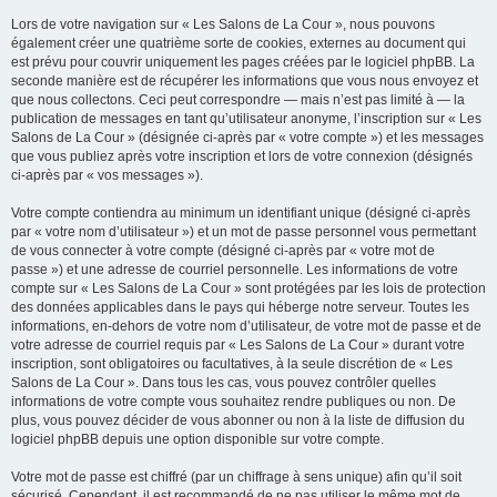
Lors de votre navigation sur « Les Salons de La Cour », nous pouvons
également créer une quatrième sorte de cookies, externes au document qui
est prévu pour couvrir uniquement les pages créées par le logiciel phpBB. La
seconde manière est de récupérer les informations que vous nous envoyez et
que nous collectons. Ceci peut correspondre — mais n’est pas limité à — la
publication de messages en tant qu’utilisateur anonyme, l’inscription sur « Les
Salons de La Cour » (désignée ci-après par « votre compte ») et les messages
que vous publiez après votre inscription et lors de votre connexion (désignés
ci-après par « vos messages »).
Votre compte contiendra au minimum un identifiant unique (désigné ci-après
par « votre nom d’utilisateur ») et un mot de passe personnel vous permettant
de vous connecter à votre compte (désigné ci-après par « votre mot de
passe ») et une adresse de courriel personnelle. Les informations de votre
compte sur « Les Salons de La Cour » sont protégées par les lois de protection
des données applicables dans le pays qui héberge notre serveur. Toutes les
informations, en-dehors de votre nom d’utilisateur, de votre mot de passe et de
votre adresse de courriel requis par « Les Salons de La Cour » durant votre
inscription, sont obligatoires ou facultatives, à la seule discrétion de « Les
Salons de La Cour ». Dans tous les cas, vous pouvez contrôler quelles
informations de votre compte vous souhaitez rendre publiques ou non. De
plus, vous pouvez décider de vous abonner ou non à la liste de diffusion du
logiciel phpBB depuis une option disponible sur votre compte.
Votre mot de passe est chiffré (par un chiffrage à sens unique) afin qu’il soit
sécurisé. Cependant, il est recommandé de ne pas utiliser le même mot de