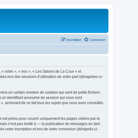
Inscription
Connexion
, « notre », « nos », « Les Salons de La Cour » et
es lors des sessions d’utilisation de votre part (désignées ci-
era un certain nombre de cookies qui sont de petits fichiers
et un identifiant anonyme de session qui vous sont
, archivant de ce fait tous les sujets que vous avez consultés
 est prévu pour couvrir uniquement les pages créées par le
ais n’est pas limité à — la publication de messages en tant
s votre inscription et lors de votre connexion (désignés ci-