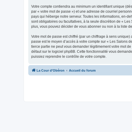
Votre compte contiendra au minimum un identifiant unique (dés
par « votre mot de passe ») et une adresse de courriel personn
pays qui héberge notre serveur. Toutes les informations, en-deh
sont obligatoires ou facultatives, à la seule discrétion de « 
plus, vous pouvez décider de vous abonner ou non à la liste de
Votre mot de passe est chiffré (par un chiffrage à sens unique) 
passe est le moyen d’accès à votre compte sur « Les Salons de
tierce partie ne peut vous demander légitimement votre mot de 
défaut sur le logiciel phpBB. Cette fonctionnalité vous demande
puissiez reprendre le contrôle de votre compte.
La Cour d’Obéron
Accueil du forum