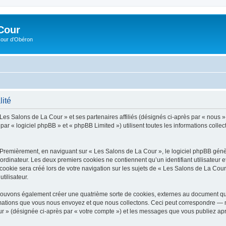
Cour
Cour d’Obéron
lité
 Les Salons de La Cour » et ses partenaires affiliés (désignés ci-après par « nous »
r « logiciel phpBB » et « phpBB Limited ») utilisent toutes les informations collecté
 Premièrement, en naviguant sur « Les Salons de La Cour », le logiciel phpBB génèr
ordinateur. Les deux premiers cookies ne contiennent qu’un identifiant utilisateur 
okie sera créé lors de votre navigation sur les sujets de « Les Salons de La Cour »
tilisateur.
pouvons également créer une quatrième sorte de cookies, externes au document qui
mations que vous nous envoyez et que nous collectons. Ceci peut correspondre — m
ur » (désignée ci-après par « votre compte ») et les messages que vous publiez aprè