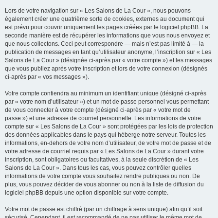
Lors de votre navigation sur « Les Salons de La Cour », nous pouvons
également créer une quatrième sorte de cookies, externes au document qui
est prévu pour couvrir uniquement les pages créées par le logiciel phpBB. La
seconde manière est de récupérer les informations que vous nous envoyez et
que nous collectons. Ceci peut correspondre — mais n’est pas limité à — la
publication de messages en tant qu’utilisateur anonyme, l’inscription sur « Les
Salons de La Cour » (désignée ci-après par « votre compte ») et les messages
que vous publiez après votre inscription et lors de votre connexion (désignés
ci-après par « vos messages »).
Votre compte contiendra au minimum un identifiant unique (désigné ci-après
par « votre nom d’utilisateur ») et un mot de passe personnel vous permettant
de vous connecter à votre compte (désigné ci-après par « votre mot de
passe ») et une adresse de courriel personnelle. Les informations de votre
compte sur « Les Salons de La Cour » sont protégées par les lois de protection
des données applicables dans le pays qui héberge notre serveur. Toutes les
informations, en-dehors de votre nom d’utilisateur, de votre mot de passe et de
votre adresse de courriel requis par « Les Salons de La Cour » durant votre
inscription, sont obligatoires ou facultatives, à la seule discrétion de « Les
Salons de La Cour ». Dans tous les cas, vous pouvez contrôler quelles
informations de votre compte vous souhaitez rendre publiques ou non. De
plus, vous pouvez décider de vous abonner ou non à la liste de diffusion du
logiciel phpBB depuis une option disponible sur votre compte.
Votre mot de passe est chiffré (par un chiffrage à sens unique) afin qu’il soit
sécurisé. Cependant, il est recommandé de ne pas utiliser le même mot de