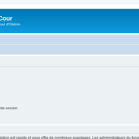
Cour
Cour d’Obéron
tte session
cription est rapide et vous offre de nombreux avantages. Les administrateurs du fo