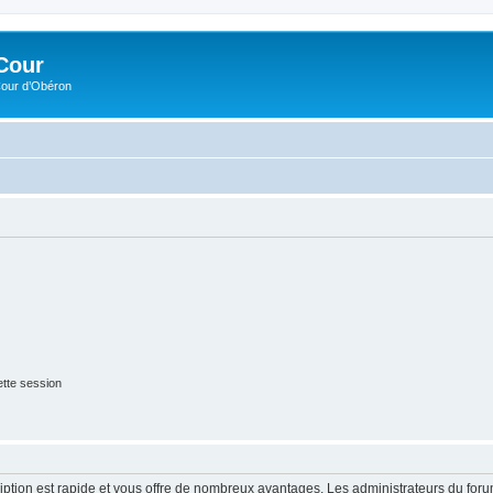
Cour
Cour d’Obéron
tte session
cription est rapide et vous offre de nombreux avantages. Les administrateurs du fo