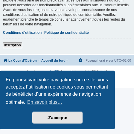
rapide et vous offre de nombreux avantages. Les administrateurs du forum
peuvent accorder des fonctionnalités supplémentaires aux utilisateurs inscrits.
Avant de vous inscrire, assurez-vous d’avoir pris connaissance de nos
conditions d’utilisation et de notre politique de confidentialité. Veuillez
également prendre le temps de consulter attentivement toutes les règles du
forum lors de votre navigation.
Conditions d’utilisation
|
Politique de confidentialité
Inscription
La Cour d’Obéron
Accueil du forum
Fuseau horaire sur
UTC+02:00
Développé par
phpBB
® Forum Software © phpBB Limited
Traduction française officielle
©
Qiaeru
En poursuivant votre navigation sur ce site, vous
Confidentialité
|
Conditions
acceptez l’utilisation de cookies vous permettant
de bénéficier d’une expérience de navigation
optimale.
En savoir plus…
J’accepte