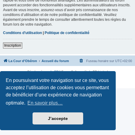
rapide et vous offre de nombreux avantages. Les administrateurs du forum
peuvent accorder des fonctionnalités supplémentaires aux utilisateurs inscrits.
Avant de vous inscrire, assurez-vous d’avoir pris connaissance de nos
conditions d’utilisation et de notre politique de confidentialité. Veuillez
également prendre le temps de consulter attentivement toutes les règles du
forum lors de votre navigation.
Conditions d’utilisation
|
Politique de confidentialité
Inscription
La Cour d’Obéron
Accueil du forum
Fuseau horaire sur
UTC+02:00
Développé par
phpBB
® Forum Software © phpBB Limited
Traduction française officielle
©
Qiaeru
En poursuivant votre navigation sur ce site, vous
Confidentialité
|
Conditions
acceptez l’utilisation de cookies vous permettant
de bénéficier d’une expérience de navigation
optimale.
En savoir plus…
J’accepte