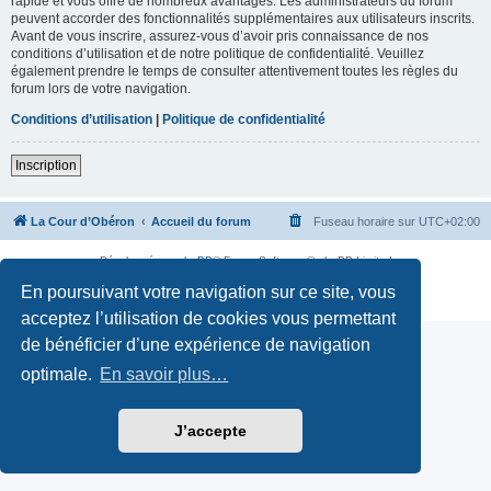
rapide et vous offre de nombreux avantages. Les administrateurs du forum
peuvent accorder des fonctionnalités supplémentaires aux utilisateurs inscrits.
Avant de vous inscrire, assurez-vous d’avoir pris connaissance de nos
conditions d’utilisation et de notre politique de confidentialité. Veuillez
également prendre le temps de consulter attentivement toutes les règles du
forum lors de votre navigation.
Conditions d’utilisation
|
Politique de confidentialité
Inscription
La Cour d’Obéron
Accueil du forum
Fuseau horaire sur
UTC+02:00
Développé par
phpBB
® Forum Software © phpBB Limited
Traduction française officielle
©
Qiaeru
En poursuivant votre navigation sur ce site, vous
Confidentialité
|
Conditions
acceptez l’utilisation de cookies vous permettant
de bénéficier d’une expérience de navigation
optimale.
En savoir plus…
J’accepte