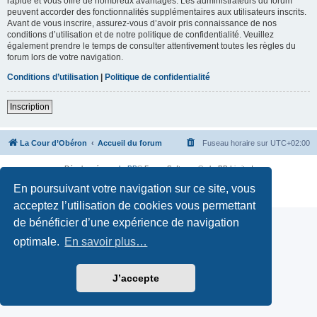
rapide et vous offre de nombreux avantages. Les administrateurs du forum
peuvent accorder des fonctionnalités supplémentaires aux utilisateurs inscrits.
Avant de vous inscrire, assurez-vous d’avoir pris connaissance de nos
conditions d’utilisation et de notre politique de confidentialité. Veuillez
également prendre le temps de consulter attentivement toutes les règles du
forum lors de votre navigation.
Conditions d’utilisation
|
Politique de confidentialité
Inscription
La Cour d’Obéron
Accueil du forum
Fuseau horaire sur
UTC+02:00
Développé par
phpBB
® Forum Software © phpBB Limited
Traduction française officielle
©
Qiaeru
En poursuivant votre navigation sur ce site, vous
Confidentialité
|
Conditions
acceptez l’utilisation de cookies vous permettant
de bénéficier d’une expérience de navigation
optimale.
En savoir plus…
J’accepte