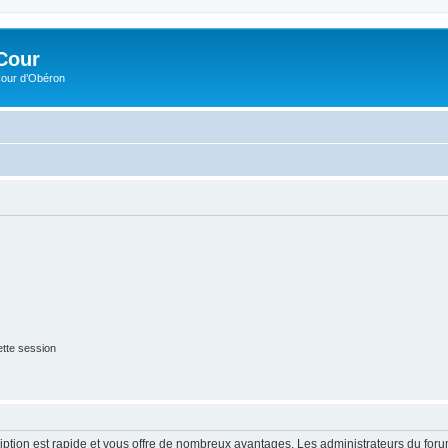
Cour
Cour d’Obéron
tte session
cription est rapide et vous offre de nombreux avantages. Les administrateurs du fo