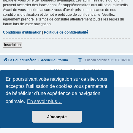
rapide et vous offre de nombreux avantages. Les administrateurs du forum
peuvent accorder des fonctionnalités supplémentaires aux utilisateurs inscrits.
Avant de vous inscrire, assurez-vous d’avoir pris connaissance de nos
conditions d’utilisation et de notre politique de confidentialité. Veuillez
également prendre le temps de consulter attentivement toutes les règles du
forum lors de votre navigation.
Conditions d’utilisation
|
Politique de confidentialité
Inscription
La Cour d’Obéron
Accueil du forum
Fuseau horaire sur
UTC+02:00
Développé par
phpBB
® Forum Software © phpBB Limited
Traduction française officielle
©
Qiaeru
En poursuivant votre navigation sur ce site, vous
Confidentialité
|
Conditions
acceptez l’utilisation de cookies vous permettant
de bénéficier d’une expérience de navigation
optimale.
En savoir plus…
J’accepte