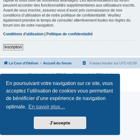
rapide et vous offre de nombreux avantages. Les administrateurs du forum
peuvent accorder des fonctionnalités supplémentaires aux utilisateurs inscrits.
Avant de vous inscrire, assurez-vous d’avoir pris connaissance de nos
conditions d’utilisation et de notre politique de confidentialité. Veuillez
également prendre le temps de consulter attentivement toutes les règles du
forum lors de votre navigation.
Conditions d’utilisation
|
Politique de confidentialité
Inscription
La Cour d’Obéron
Accueil du forum
Fuseau horaire sur
UTC+02:00
Développé par
phpBB
® Forum Software © phpBB Limited
Traduction française officielle
©
Qiaeru
En poursuivant votre navigation sur ce site, vous
Confidentialité
|
Conditions
acceptez l’utilisation de cookies vous permettant
de bénéficier d’une expérience de navigation
optimale.
En savoir plus…
J’accepte