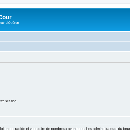
Cour
Cour d’Obéron
tte session
cription est rapide et vous offre de nombreux avantages. Les administrateurs du fo