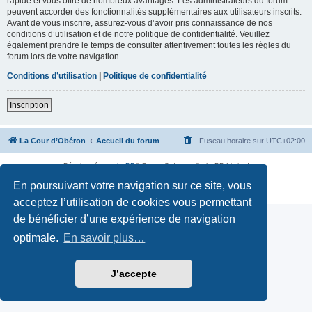
rapide et vous offre de nombreux avantages. Les administrateurs du forum
peuvent accorder des fonctionnalités supplémentaires aux utilisateurs inscrits.
Avant de vous inscrire, assurez-vous d’avoir pris connaissance de nos
conditions d’utilisation et de notre politique de confidentialité. Veuillez
également prendre le temps de consulter attentivement toutes les règles du
forum lors de votre navigation.
Conditions d’utilisation
|
Politique de confidentialité
Inscription
La Cour d’Obéron
Accueil du forum
Fuseau horaire sur
UTC+02:00
Développé par
phpBB
® Forum Software © phpBB Limited
Traduction française officielle
©
Qiaeru
En poursuivant votre navigation sur ce site, vous
Confidentialité
|
Conditions
acceptez l’utilisation de cookies vous permettant
de bénéficier d’une expérience de navigation
optimale.
En savoir plus…
J’accepte