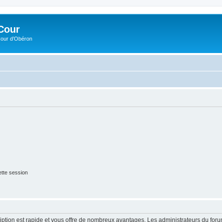
Cour
Cour d’Obéron
tte session
cription est rapide et vous offre de nombreux avantages. Les administrateurs du fo