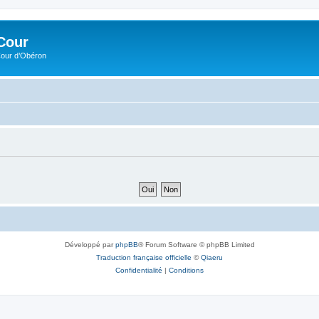
Cour
Cour d’Obéron
Développé par
phpBB
® Forum Software © phpBB Limited
Traduction française officielle
©
Qiaeru
Confidentialité
|
Conditions